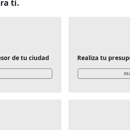
a ti.
esor de tu ciudad
Realiza tu presu
RE