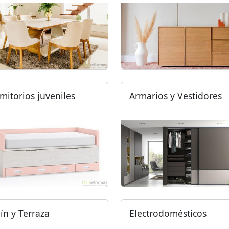
mitorios juveniles
Armarios y Vestidores
dín y Terraza
Electrodomésticos