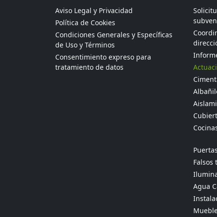
Aviso Legal y Privacidad
Solicit
subven
Política de Cookies
Coordin
Condiciones Generales y Específicas
direcci
de Uso y Términos
Informe
Consentimiento expreso para
tratamiento de datos
Actuaci
Ciment
Albañil
Aislami
Cubier
Cocina
Puertas
Falsos 
Ilumina
Agua Ca
Instala
Mueble