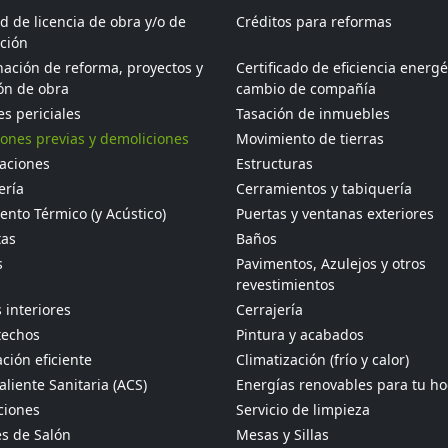
ud de licencia de obra y/o de
Créditos para reformas
ción
ación de reforma, proyectos y
Certificado de eficiencia energé
ón de obra
cambio de compañía
s periciales
Tasación de inmuebles
ones previas y demoliciones
Movimiento de tierras
aciones
Estructuras
ería
Cerramientos y tabiquería
ento Térmico (y Acústico)
Puertas y ventanas exteriores
tas
Baños
s
Pavimentos, Azulejos y otros
revestimientos
 interiores
Cerrajería
techos
Pintura y acabados
ción eficiente
Climatización (frío y calor)
liente Sanitaria (ACS)
Energías renovables para tu h
ciones
Servicio de limpieza
s de Salón
Mesas y Sillas