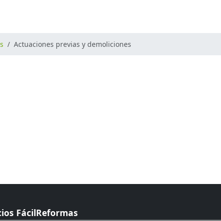
os
Actuaciones previas y demoliciones
cios FácilReformas