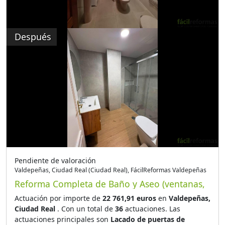
Después
Pendiente de valoración
Valdepeñas, Ciudad Real (Ciudad Real), FácilReformas Valdepeñas
Reforma Completa de Baño y Aseo (ventanas,
suelo y lacado de puertas)
Actuación por importe de
22 761,91 euros
en
Valdepeñas,
Ciudad Real
. Con un total de
36
actuaciones. Las
actuaciones principales son
Lacado de puertas de