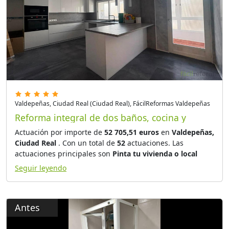
Valdepeñas, Ciudad Real (Ciudad Real), FácilReformas Valdepeñas
Reforma integral de dos baños, cocina y
pulido de parquet
Actuación por importe de
52 705,51 euros
en
Valdepeñas,
Ciudad Real
. Con un total de
52
actuaciones. Las
actuaciones principales son
Pinta tu vivienda o local
comercial con pintura al temple o plástica, Coordinación
Seguir leyendo
de oficios y proveedores de tu obra de reforma, control
de ejecución y calidad., Pavimentos de SPC (Stone
Plastic Composite)
. La totalidad de la reforma consta de
Antes
86
partidas de obra y los trabajos de coordinación de
obra han sido llevados a cabo por
ARQUITECTURA Y
REFORMAS SANCHEZ MELLADO
. Para la realización del