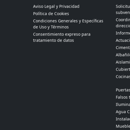
Aviso Legal y Privacidad
Solicit
subven
Política de Cookies
Coordin
Condiciones Generales y Específicas
direcci
de Uso y Términos
Informe
Consentimiento expreso para
tratamiento de datos
Actuaci
Ciment
Albañil
Aislami
Cubier
Cocina
Puertas
Falsos 
Ilumina
Agua Ca
Instala
Mueble