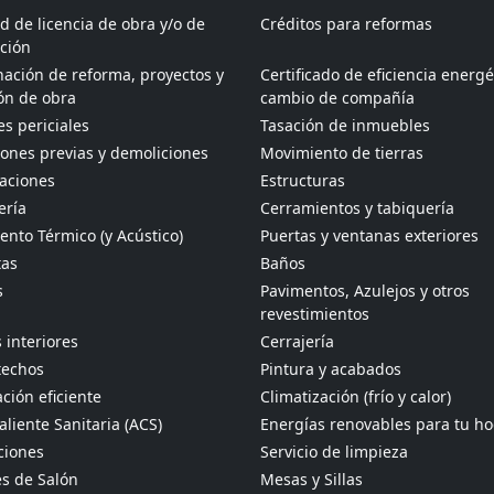
ud de licencia de obra y/o de
Créditos para reformas
ción
ación de reforma, proyectos y
Certificado de eficiencia energé
ón de obra
cambio de compañía
s periciales
Tasación de inmuebles
ones previas y demoliciones
Movimiento de tierras
aciones
Estructuras
ería
Cerramientos y tabiquería
ento Térmico (y Acústico)
Puertas y ventanas exteriores
tas
Baños
s
Pavimentos, Azulejos y otros
revestimientos
 interiores
Cerrajería
techos
Pintura y acabados
ción eficiente
Climatización (frío y calor)
liente Sanitaria (ACS)
Energías renovables para tu h
ciones
Servicio de limpieza
s de Salón
Mesas y Sillas