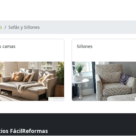
os
Sofás y Sillones
s camas
Sillones
cios FácilReformas