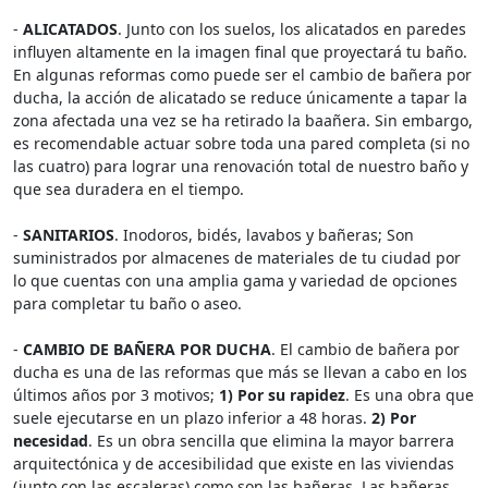
-
ALICATADOS
. Junto con los suelos, los alicatados en paredes
influyen altamente en la imagen final que proyectará tu baño.
En algunas reformas como puede ser el cambio de bañera por
ducha, la acción de alicatado se reduce únicamente a tapar la
zona afectada una vez se ha retirado la baañera. Sin embargo,
es recomendable actuar sobre toda una pared completa (si no
las cuatro) para lograr una renovación total de nuestro baño y
que sea duradera en el tiempo.
-
SANITARIOS
. Inodoros, bidés, lavabos y bañeras; Son
suministrados por almacenes de materiales de tu ciudad por
lo que cuentas con una amplia gama y variedad de opciones
para completar tu baño o aseo.
-
CAMBIO DE BAÑERA POR DUCHA
. El cambio de bañera por
ducha es una de las reformas que más se llevan a cabo en los
últimos años por 3 motivos;
1) Por su rapidez
. Es una obra que
suele ejecutarse en un plazo inferior a 48 horas.
2) Por
necesidad
. Es un obra sencilla que elimina la mayor barrera
arquitectónica y de accesibilidad que existe en las viviendas
(junto con las escaleras) como son las bañeras. Las bañeras