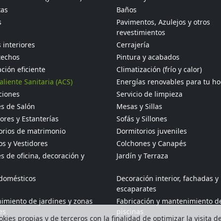
tas
Baños
s
Pavimentos, Azulejos y otros
revestimientos
 interiores
Cerrajería
techos
Pintura y acabados
ción eficiente
Climatización (frío y calor)
liente Sanitaria (ACS)
Energías renovables para tu h
ciones
Servicio de limpieza
s de Salón
Mesas y Sillas
res y Estanterías
Sofás y Sillones
orios de matrimonio
Dormitorios juveniles
s y Vestidores
Colchones y Canapés
 de oficina, decoración y
Jardín y Terraza
odomésticos
Decoración interior, fachadas y
escaparates
imiento de jardines y zonas
Fabricación y mantenimiento d
es
piscinas
kies propias y de terceros con la finalidad de optimizar la visita d