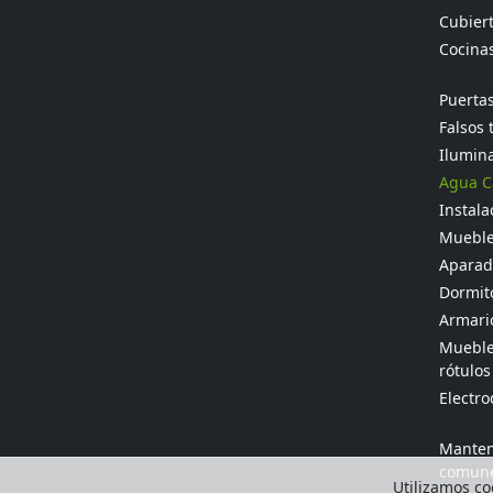
Cubier
Cocina
Puertas
Falsos 
Ilumina
Agua Ca
Instala
Mueble
Aparado
Dormit
Armario
Muebles
rótulos
Electr
Manten
comun
Utilizamos coo