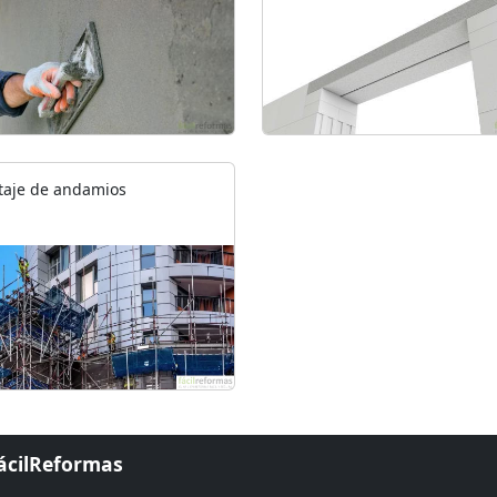
aje de andamios
FácilReformas