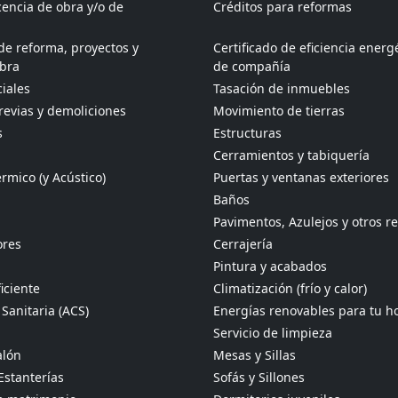
icencia de obra y/o de
Créditos para reformas
de reforma, proyectos y
Certificado de eficiencia energ
obra
de compañía
iales
Tasación de inmuebles
revias y demoliciones
Movimiento de tierras
s
Estructuras
Cerramientos y tabiquería
rmico (y Acústico)
Puertas y ventanas exteriores
Baños
Pavimentos, Azulejos y otros r
ores
Cerrajería
Pintura y acabados
iciente
Climatización (frío y calor)
Sanitaria (ACS)
Energías renovables para tu h
Servicio de limpieza
alón
Mesas y Sillas
Estanterías
Sofás y Sillones