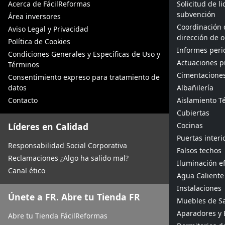
Acerca de FácilReformas
Solicitud de l
subvención
Área inversores
Coordinación 
Aviso Legal y Privacidad
dirección de 
Política de Cookies
Informes peric
Condiciones Generales y Específicas de Uso y
Actuaciones p
Términos
Cimentacione
Consentimiento expreso para tratamiento de
datos
Albañilería
Contacto
Aislamiento Té
Cubiertas
Líderes en Calidad
Cocinas
Puertas interi
Responsabilidad Social Corporativa
Falsos techos
Reclamaciones ¿Algo ha salido mal?
Iluminación ef
Canal ético
Agua Caliente 
Instalaciones
Únete a FR. Abre tu Tienda FR
Muebles de S
Aparadores y 
Abre tu Tienda FácilReformas