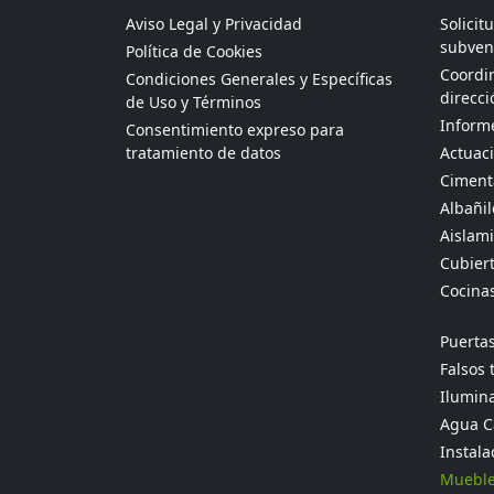
Aviso Legal y Privacidad
Solicit
subven
Política de Cookies
Coordin
Condiciones Generales y Específicas
direcci
de Uso y Términos
Informe
Consentimiento expreso para
tratamiento de datos
Actuaci
Ciment
Albañil
Aislami
Cubier
Cocina
Puertas
Falsos 
Ilumina
Agua Ca
Instala
Mueble