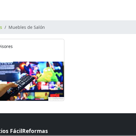
os
Muebles de Salón
visores
cios FácilReformas