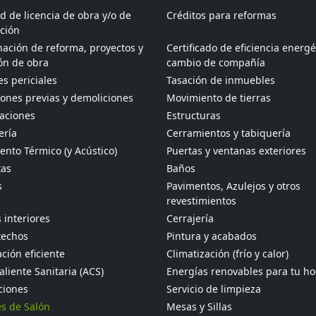
ud de licencia de obra y/o de
Créditos para reformas
ción
ación de reforma, proyectos y
Certificado de eficiencia energé
ón de obra
cambio de compañía
s periciales
Tasación de inmuebles
ones previas y demoliciones
Movimiento de tierras
aciones
Estructuras
ería
Cerramientos y tabiquería
ento Térmico (y Acústico)
Puertas y ventanas exteriores
tas
Baños
s
Pavimentos, Azulejos y otros
revestimientos
 interiores
Cerrajería
techos
Pintura y acabados
ción eficiente
Climatización (frío y calor)
liente Sanitaria (ACS)
Energías renovables para tu h
ciones
Servicio de limpieza
s de Salón
Mesas y Sillas