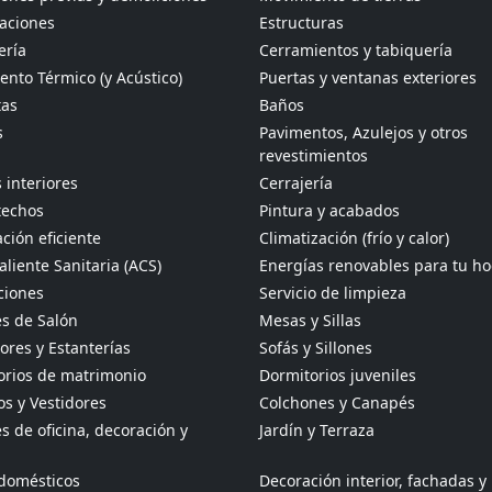
aciones
Estructuras
ería
Cerramientos y tabiquería
ento Térmico (y Acústico)
Puertas y ventanas exteriores
tas
Baños
s
Pavimentos, Azulejos y otros
revestimientos
 interiores
Cerrajería
techos
Pintura y acabados
ción eficiente
Climatización (frío y calor)
liente Sanitaria (ACS)
Energías renovables para tu h
ciones
Servicio de limpieza
s de Salón
Mesas y Sillas
res y Estanterías
Sofás y Sillones
orios de matrimonio
Dormitorios juveniles
s y Vestidores
Colchones y Canapés
 de oficina, decoración y
Jardín y Terraza
odomésticos
Decoración interior, fachadas y