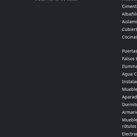
Ciment
Albañil
Aislami
Cubier
Cocina
Puertas
Falsos 
Ilumina
Agua Ca
Instala
Mueble
Aparado
Dormit
Armario
Muebles
rótulos
Electr