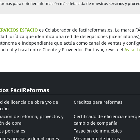
formas para obtener información más detallada de nuestros servicios y proce
RVICIOS ESTACIO
es Colaborador de facilreformas.es. La marca F
dad jurídica que identifica una red de delegaciones (licenciatarias)
utónoma e independiente que actúa como canal de ventas y configu
ractual y fiscal entre Cliente y Proveedor. Por favor, revisa el
Aviso L
cios FácilReformas
ud de licencia de obra y/o de
Créditos para reformas
ción
ación de reforma, proyectos y
Certificado de eficiencia energé
ón de obra
cambio de compañía
s periciales
Tasación de inmuebles
ones previas y demoliciones
Movimiento de tierras