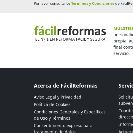
Por favor, consulta los
Términos y Condiciones
de FácilRe
MULSTISE
personali
propia, a
final cont
servicio.
Acerca de FácilReformas
Servi
Aviso Legal y Privacidad
Solicit
subven
Política de Cookies
Coordin
Condiciones Generales y Específicas
direcci
de Uso y Términos
Informe
Consentimiento expreso para
tratamiento de datos
Actuaci