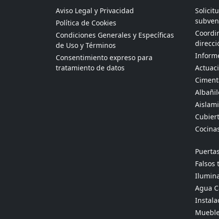
Aviso Legal y Privacidad
Solicit
subven
Política de Cookies
Coordin
Condiciones Generales y Específicas
direcci
de Uso y Términos
Informe
Consentimiento expreso para
tratamiento de datos
Actuaci
Ciment
Albañil
Aislami
Cubier
Cocina
Puertas
Falsos 
Ilumina
Agua Ca
Instala
Mueble