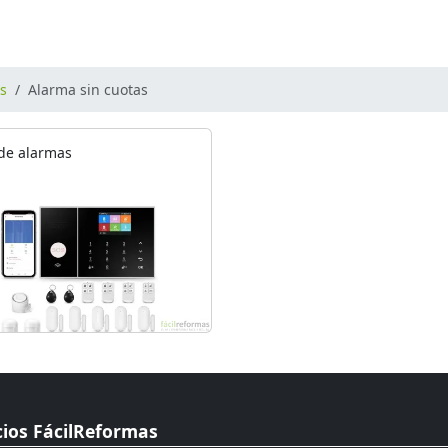
os
Alarma sin cuotas
 de alarmas
cios FácilReformas