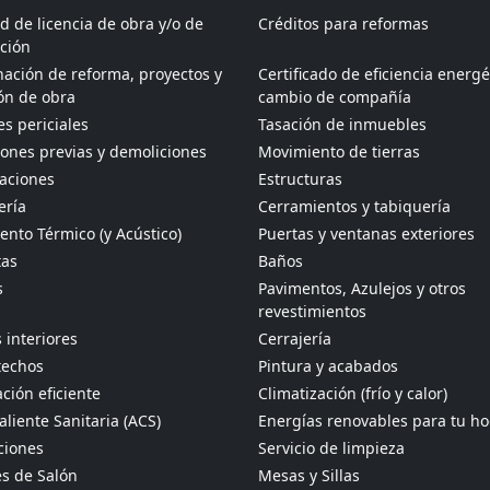
ud de licencia de obra y/o de
Créditos para reformas
ción
ación de reforma, proyectos y
Certificado de eficiencia energé
ón de obra
cambio de compañía
s periciales
Tasación de inmuebles
ones previas y demoliciones
Movimiento de tierras
aciones
Estructuras
ería
Cerramientos y tabiquería
ento Térmico (y Acústico)
Puertas y ventanas exteriores
tas
Baños
s
Pavimentos, Azulejos y otros
revestimientos
 interiores
Cerrajería
techos
Pintura y acabados
ción eficiente
Climatización (frío y calor)
liente Sanitaria (ACS)
Energías renovables para tu h
ciones
Servicio de limpieza
s de Salón
Mesas y Sillas