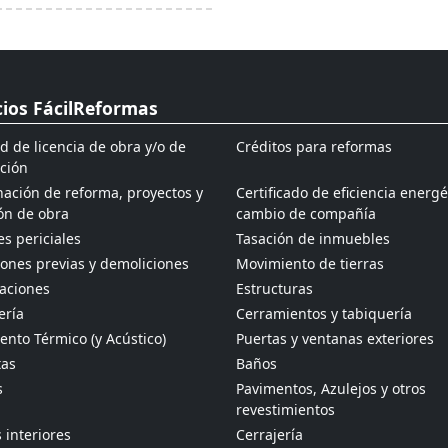
cios FácilReformas
ud de licencia de obra y/o de
Créditos para reformas
ción
ación de reforma, proyectos y
Certificado de eficiencia energé
ón de obra
cambio de compañía
s periciales
Tasación de inmuebles
ones previas y demoliciones
Movimiento de tierras
aciones
Estructuras
ería
Cerramientos y tabiquería
ento Térmico (y Acústico)
Puertas y ventanas exteriores
tas
Baños
s
Pavimentos, Azulejos y otros
revestimientos
 interiores
Cerrajería