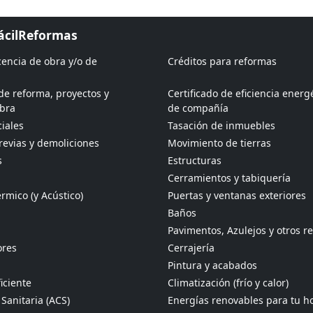
FácilReformas
icencia de obra y/o de
Créditos para reformas
de reforma, proyectos y
Certificado de eficiencia energ
obra
de compañía
iales
Tasación de inmuebles
revias y demoliciones
Movimiento de tierras
s
Estructuras
Cerramientos y tabiquería
rmico (y Acústico)
Puertas y ventanas exteriores
Baños
Pavimentos, Azulejos y otros r
ores
Cerrajería
Pintura y acabados
iciente
Climatización (frío y calor)
Sanitaria (ACS)
Energías renovables para tu h