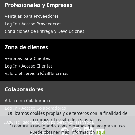
Profesionales y Empresas
Ventajas para Proveedores
Log In / Acceso Proveedores
Condiciones de Entrega y Devoluciones
Zona de clientes
Ventajas para Clientes
Log In / Acceso Clientes
Valora el servicio FácilReformas
Colaboradores
Alta como Colaborador
Log In / Acceso Colaboradores
Utilizamos cookies propias y de terceros con la finalidad de
optimizar la visita de los usuarios.
2026. FácilReformas. Todos los derechos reservados.
Si continua navegando, consideramos que acepta su uso.
Puede obtener más información
aquí
Síguenos: