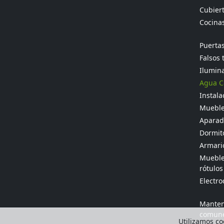
Cubier
Cocina
Puertas
Falsos 
Ilumina
Agua Ca
Instala
Mueble
Aparado
Dormit
Armario
Muebles
rótulos
Electr
Manten
comun
Utilizamos coo