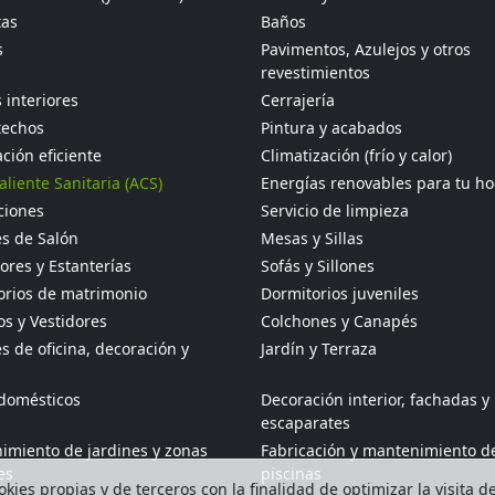
tas
Baños
s
Pavimentos, Azulejos y otros
revestimientos
 interiores
Cerrajería
techos
Pintura y acabados
ción eficiente
Climatización (frío y calor)
liente Sanitaria (ACS)
Energías renovables para tu h
ciones
Servicio de limpieza
s de Salón
Mesas y Sillas
res y Estanterías
Sofás y Sillones
orios de matrimonio
Dormitorios juveniles
s y Vestidores
Colchones y Canapés
 de oficina, decoración y
Jardín y Terraza
odomésticos
Decoración interior, fachadas y
escaparates
imiento de jardines y zonas
Fabricación y mantenimiento d
es
piscinas
kies propias y de terceros con la finalidad de optimizar la visita d