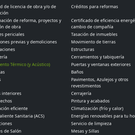
ud de licencia de obra y/o de
Créditos para reformas
ción
ación de reforma, proyectos y
Certificado de eficiencia energé
ón de obra
cambio de compañía
s periciales
Tasación de inmuebles
ones previas y demoliciones
Movimiento de tierras
aciones
Estructuras
ería
Cerramientos y tabiquería
ento Térmico (y Acústico)
Puertas y ventanas exteriores
tas
Baños
s
Pavimentos, Azulejos y otros
revestimientos
 interiores
Cerrajería
techos
Pintura y acabados
ción eficiente
Climatización (frío y calor)
liente Sanitaria (ACS)
Energías renovables para tu h
ciones
Servicio de limpieza
s de Salón
Mesas y Sillas