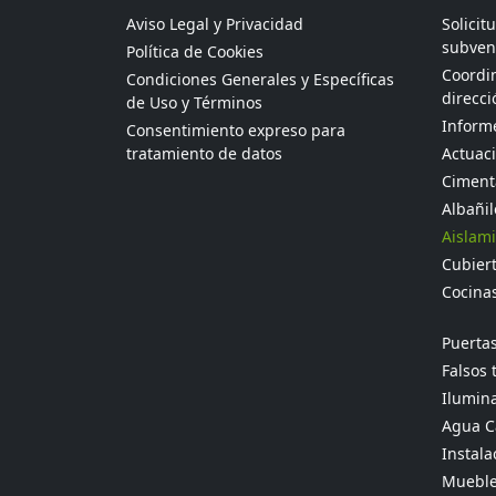
Aviso Legal y Privacidad
Solicit
subven
Política de Cookies
Coordin
Condiciones Generales y Específicas
direcci
de Uso y Términos
Informe
Consentimiento expreso para
tratamiento de datos
Actuaci
Ciment
Albañil
Aislami
Cubier
Cocina
Puertas
Falsos 
Ilumina
Agua Ca
Instala
Mueble