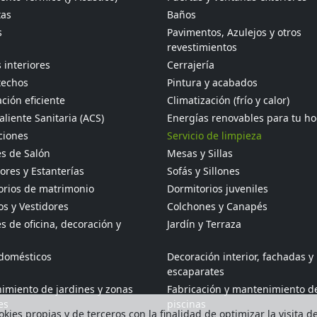
tas
Baños
s
Pavimentos, Azulejos y otros
revestimientos
 interiores
Cerrajería
techos
Pintura y acabados
ción eficiente
Climatización (frío y calor)
liente Sanitaria (ACS)
Energías renovables para tu h
ciones
Servicio de limpieza
s de Salón
Mesas y Sillas
res y Estanterías
Sofás y Sillones
orios de matrimonio
Dormitorios juveniles
s y Vestidores
Colchones y Canapés
 de oficina, decoración y
Jardín y Terraza
odomésticos
Decoración interior, fachadas y
escaparates
imiento de jardines y zonas
Fabricación y mantenimiento d
es
piscinas
kies propias y de terceros con la finalidad de optimizar la visita d