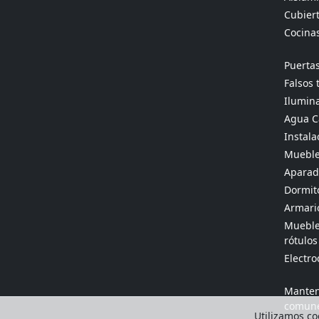
Cubier
Cocina
Puertas
Falsos 
Ilumina
Agua Ca
Instala
Mueble
Aparado
Dormit
Armario
Muebles
rótulos
Electr
Manten
comun
Utilizamos coo