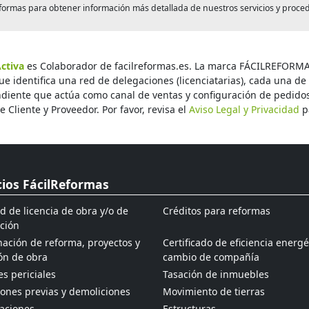
formas para obtener información más detallada de nuestros servicios y proce
ctiva
es Colaborador de facilreformas.es. La marca FÁCILREFORMAS
que identifica una red de delegaciones (licenciatarias), cada una d
diente que actúa como canal de ventas y configuración de pedidos o
re Cliente y Proveedor. Por favor, revisa el
Aviso Legal y Privacidad
p
cios FácilReformas
ud de licencia de obra y/o de
Créditos para reformas
ción
ación de reforma, proyectos y
Certificado de eficiencia energé
ón de obra
cambio de compañía
s periciales
Tasación de inmuebles
ones previas y demoliciones
Movimiento de tierras
aciones
Estructuras