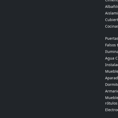
Albañil
Aislami
Cubier
Cocina
Puertas
Falsos 
Ilumina
Agua Ca
Instala
Mueble
Aparado
Dormit
Armario
Muebles
rótulos
Electr