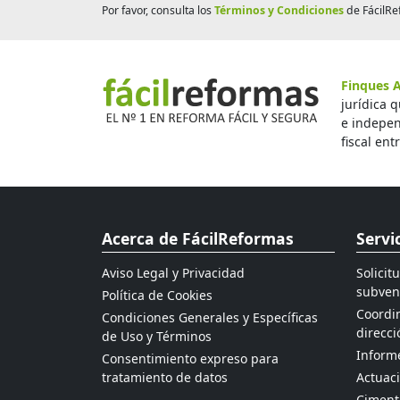
Por favor, consulta los
Términos y Condiciones
de FácilRe
Finques A
jurídica 
e indepen
fiscal ent
Acerca de FácilReformas
Servi
Aviso Legal y Privacidad
Solicit
subven
Política de Cookies
Coordin
Condiciones Generales y Específicas
direcci
de Uso y Términos
Informe
Consentimiento expreso para
tratamiento de datos
Actuaci
Ciment