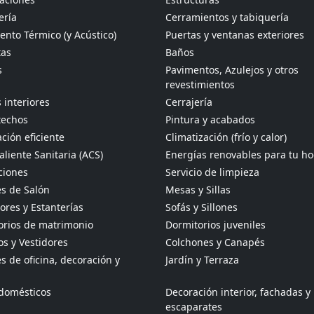
ería
Cerramientos y tabiquería
ento Térmico (y Acústico)
Puertas y ventanas exteriores
tas
Baños
s
Pavimentos, Azulejos y otros
revestimientos
 interiores
Cerrajería
techos
Pintura y acabados
ción eficiente
Climatización (frío y calor)
liente Sanitaria (ACS)
Energías renovables para tu h
ciones
Servicio de limpieza
s de Salón
Mesas y Sillas
res y Estanterías
Sofás y Sillones
orios de matrimonio
Dormitorios juveniles
s y Vestidores
Colchones y Canapés
 de oficina, decoración y
Jardín y Terraza
odomésticos
Decoración interior, fachadas y
escaparates