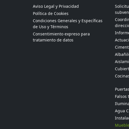
Aviso Legal y Privacidad
Solicit
subven
Política de Cookies
Coordin
Condiciones Generales y Específicas
direcci
de Uso y Términos
Informe
Consentimiento expreso para
tratamiento de datos
Actuaci
Ciment
Albañil
Aislami
Cubier
Cocina
Puertas
Falsos 
Ilumina
Agua Ca
Instala
Mueble