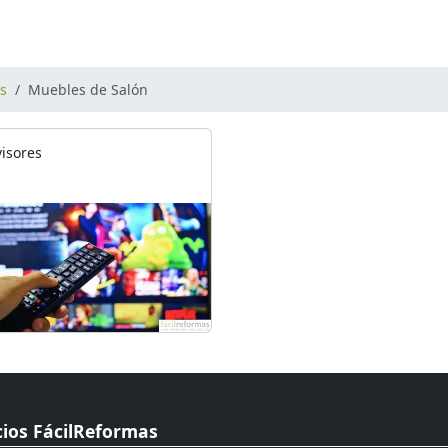
os
Muebles de Salón
visores
cios FácilReformas