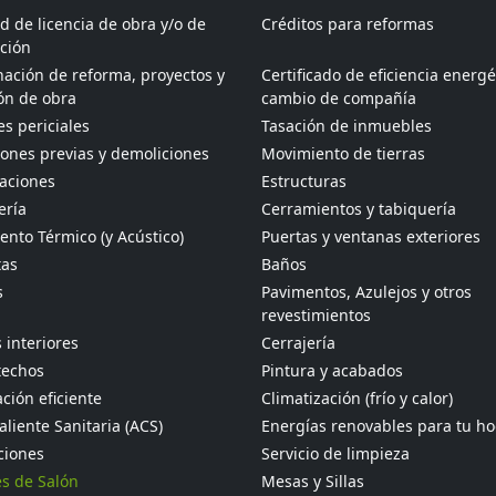
ud de licencia de obra y/o de
Créditos para reformas
ción
ación de reforma, proyectos y
Certificado de eficiencia energé
ón de obra
cambio de compañía
s periciales
Tasación de inmuebles
ones previas y demoliciones
Movimiento de tierras
aciones
Estructuras
ería
Cerramientos y tabiquería
ento Térmico (y Acústico)
Puertas y ventanas exteriores
tas
Baños
s
Pavimentos, Azulejos y otros
revestimientos
 interiores
Cerrajería
techos
Pintura y acabados
ción eficiente
Climatización (frío y calor)
liente Sanitaria (ACS)
Energías renovables para tu h
ciones
Servicio de limpieza
s de Salón
Mesas y Sillas