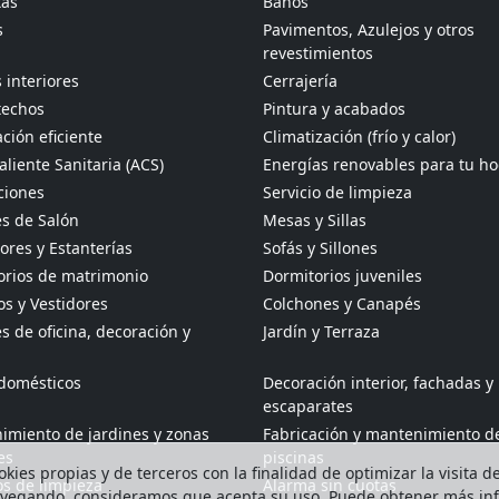
tas
Baños
s
Pavimentos, Azulejos y otros
revestimientos
 interiores
Cerrajería
techos
Pintura y acabados
ción eficiente
Climatización (frío y calor)
liente Sanitaria (ACS)
Energías renovables para tu h
ciones
Servicio de limpieza
s de Salón
Mesas y Sillas
res y Estanterías
Sofás y Sillones
orios de matrimonio
Dormitorios juveniles
s y Vestidores
Colchones y Canapés
 de oficina, decoración y
Jardín y Terraza
odomésticos
Decoración interior, fachadas y
escaparates
imiento de jardines y zonas
Fabricación y mantenimiento d
es
piscinas
kies propias y de terceros con la finalidad de optimizar la visita d
os de limpieza
Alarma sin cuotas
avegando, consideramos que acepta su uso. Puede obtener más i