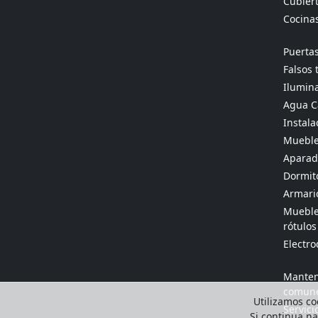
Cubier
Cocina
Puertas
Falsos 
Ilumina
Agua Ca
Instala
Mueble
Aparado
Dormit
Armario
Muebles
rótulos
Electr
Manten
comun
Utilizamos coo
Servici
Si continua n