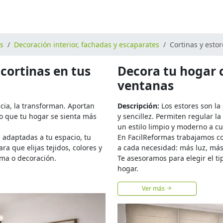
os
Decoración interior, fachadas y escaparates
Cortinas y estor
cortinas en tus
Decora tu hogar 
ventanas
ncia, la transforman. Aportan
Descripción:
Los estores son la
do que tu hogar se sienta más
y sencillez. Permiten regular l
un estilo limpio y moderno a cu
 adaptadas a tu espacio, tu
En FacilReformas trabajamos c
ra que elijas tejidos, colores y
a cada necesidad: más luz, más 
ma o decoración.
Te asesoramos para elegir el ti
hogar.
Ver más