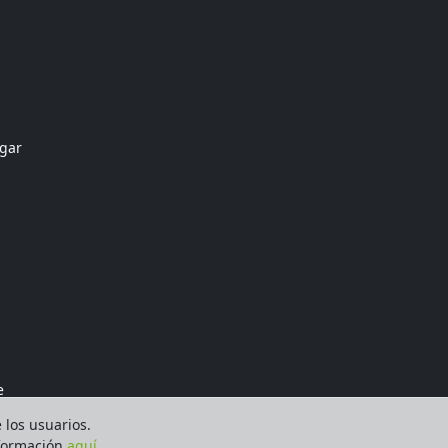
ogar
e
e los usuarios.
nformación
aquí