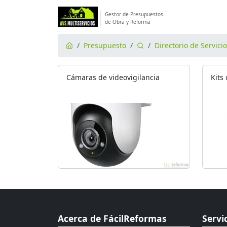
Gestor de Presupuestos
de Obra y Reforma
Presupuesto
Directorio de Servici
Cámaras de videovigilancia
Kits
Acerca de FácilReformas
Servi