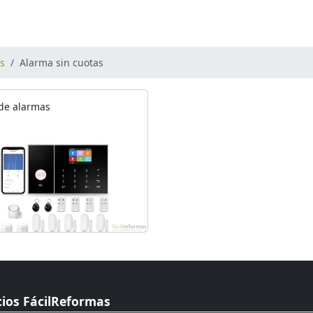
os
Alarma sin cuotas
 de alarmas
cios FácilReformas