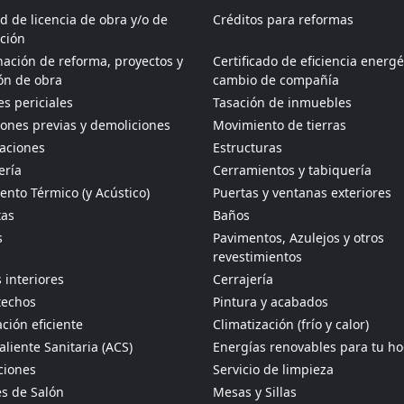
ud de licencia de obra y/o de
Créditos para reformas
ción
ación de reforma, proyectos y
Certificado de eficiencia energé
ón de obra
cambio de compañía
s periciales
Tasación de inmuebles
ones previas y demoliciones
Movimiento de tierras
aciones
Estructuras
ería
Cerramientos y tabiquería
ento Térmico (y Acústico)
Puertas y ventanas exteriores
tas
Baños
s
Pavimentos, Azulejos y otros
revestimientos
 interiores
Cerrajería
techos
Pintura y acabados
ción eficiente
Climatización (frío y calor)
liente Sanitaria (ACS)
Energías renovables para tu h
ciones
Servicio de limpieza
s de Salón
Mesas y Sillas