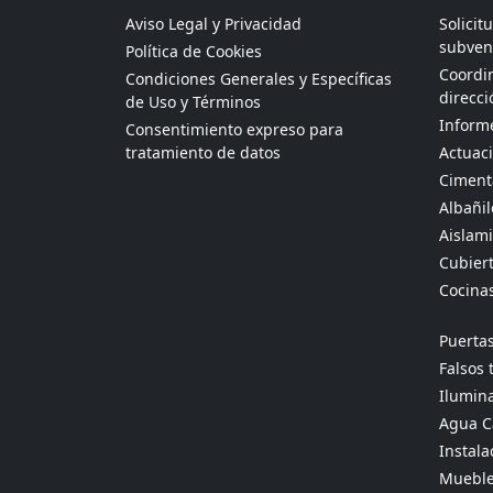
Aviso Legal y Privacidad
Solicit
subven
Política de Cookies
Coordin
Condiciones Generales y Específicas
direcci
de Uso y Términos
Informe
Consentimiento expreso para
tratamiento de datos
Actuaci
Ciment
Albañil
Aislami
Cubier
Cocina
Puertas
Falsos 
Ilumina
Agua Ca
Instala
Mueble