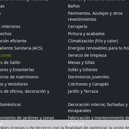
tas
Baños
s
Pavimentos, Azulejos y otros
revestimientos
 interiores
Cerrajería
techos
Pintura y acabados
ción eficiente
Climatización (frío y calor)
liente Sanitaria (ACS)
Energías renovables para tu h
ciones
Servicio de limpieza
s de Salón
Mesas y Sillas
res y Estanterías
Sofás y Sillones
orios de matrimonio
Dormitorios juveniles
s y Vestidores
Colchones y Canapés
 de oficina, decoración y
Jardín y Terraza
odomésticos
Decoración interior, fachadas y
escaparates
imiento de jardines y zonas
Fabricación y mantenimiento d
es
piscinas
kies propias y de terceros con la finalidad de optimizar la visita d