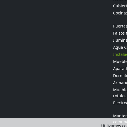
Cubier
Cocina
Puertas
Falsos 
Ilumina
Agua Ca
Instala
Mueble
Aparado
Dormit
Armario
Muebles
rótulos
Electr
Manten
comun
Utilizamos coo