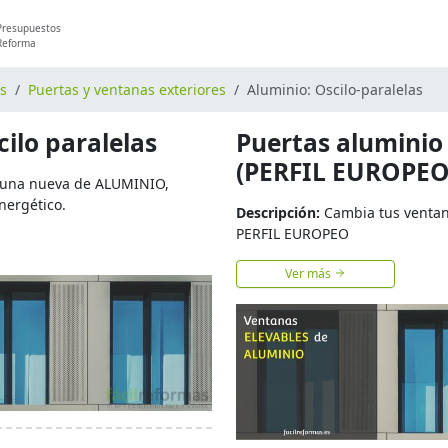
Presupuestos
Reforma
os
Puertas y ventanas exteriores
Aluminio: Oscilo-paralelas
cilo paralelas
Puertas aluminio 
(PERFIL EUROPEO
 una nueva de ALUMINIO,
nergético.
Descripción:
Cambia tus ventan
PERFIL EUROPEO
Ver más