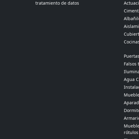
tratamiento de datos
Actuaci
Ciment
Albañil
Aislami
Cubier
Cocina
Puertas
Falsos 
Ilumina
Agua Ca
Instala
Mueble
Aparado
Dormit
Armario
Muebles
rótulos