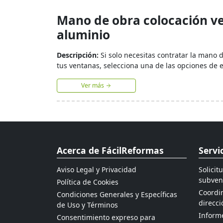
Mano de obra colocación v
aluminio
Descripción:
Si solo necesitas contratar la mano 
tus ventanas, selecciona una de las opciones de 
Ver más
Acerca de FácilReformas
Servi
Aviso Legal y Privacidad
Solicit
subven
Política de Cookies
Coordin
Condiciones Generales y Específicas
direcci
de Uso y Términos
Informe
Consentimiento expreso para