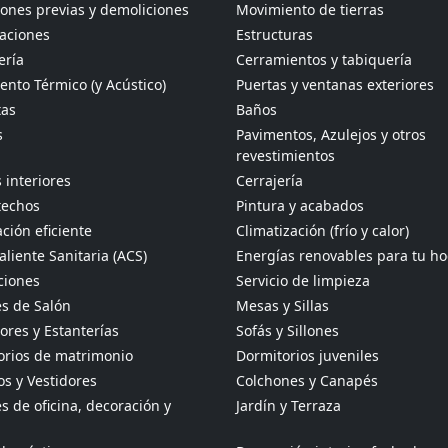
ones previas y demoliciones
Movimiento de tierras
aciones
Estructuras
ería
Cerramientos y tabiquería
ento Térmico (y Acústico)
Puertas y ventanas exteriores
tas
Baños
s
Pavimentos, Azulejos y otros
revestimientos
 interiores
Cerrajería
techos
Pintura y acabados
ción eficiente
Climatización (frío y calor)
liente Sanitaria (ACS)
Energías renovables para tu h
ciones
Servicio de limpieza
s de Salón
Mesas y Sillas
res y Estanterías
Sofás y Sillones
orios de matrimonio
Dormitorios juveniles
s y Vestidores
Colchones y Canapés
 de oficina, decoración y
Jardín y Terraza