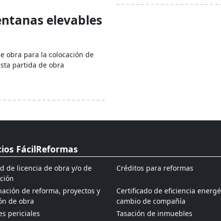
entanas elevables
de obra para la colocación de
esta partida de obra
cios FácilReformas
ud de licencia de obra y/o de
Créditos para reformas
ción
ación de reforma, proyectos y
Certificado de eficiencia energé
ón de obra
cambio de compañía
s periciales
Tasación de inmuebles