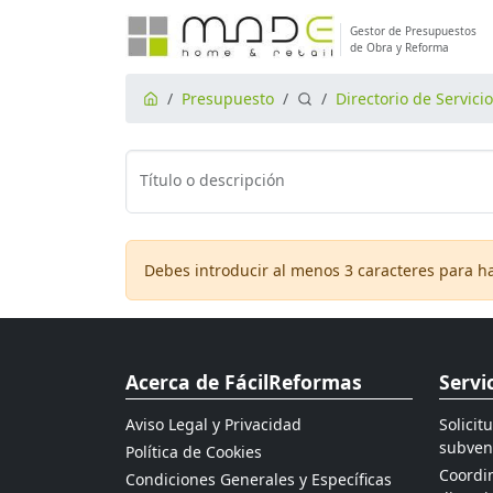
Gestor de Presupuestos
de Obra y Reforma
Presupuesto
Directorio de Servici
Título o descripción
Debes introducir al menos 3 caracteres para h
Acerca de FácilReformas
Servi
Aviso Legal y Privacidad
Solicit
subven
Política de Cookies
Coordin
Condiciones Generales y Específicas