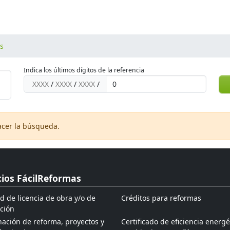
os
Indica los últimos dígitos de la referencia
XXXX
/
XXXX
/
XXXX
/
acer la búsqueda.
cios FácilReformas
ud de licencia de obra y/o de
Créditos para reformas
ción
ación de reforma, proyectos y
Certificado de eficiencia energé