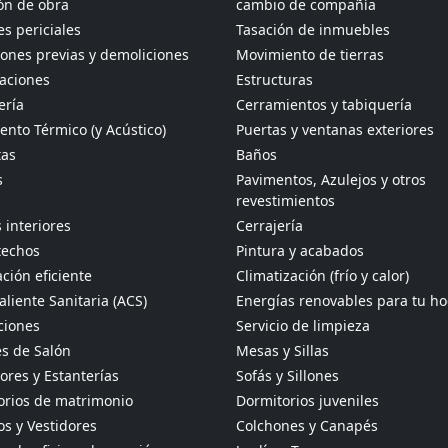
ón de obra
cambio de compañía
s periciales
Tasación de inmuebles
ones previas y demoliciones
Movimiento de tierras
aciones
Estructuras
ería
Cerramientos y tabiquería
ento Térmico (y Acústico)
Puertas y ventanas exteriores
tas
Baños
s
Pavimentos, Azulejos y otros
revestimientos
 interiores
Cerrajería
techos
Pintura y acabados
ción eficiente
Climatización (frío y calor)
liente Sanitaria (ACS)
Energías renovables para tu h
ciones
Servicio de limpieza
s de Salón
Mesas y Sillas
res y Estanterías
Sofás y Sillones
orios de matrimonio
Dormitorios juveniles
s y Vestidores
Colchones y Canapés