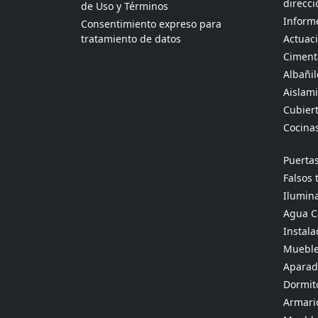
direcci
de Uso y Términos
Informe
Consentimiento expreso para
tratamiento de datos
Actuaci
Ciment
Albañil
Aislami
Cubier
Cocina
Puertas
Falsos 
Ilumina
Agua Ca
Instala
Mueble
Aparado
Dormit
Armario