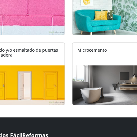
do y/o esmaltado de puertas
Microcemento
madera
cios FácilReformas