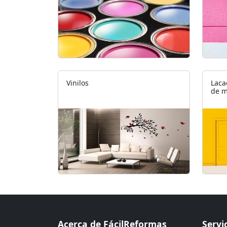
Vinilos
Laca
de 
Acerca de FácilReformas
Servi