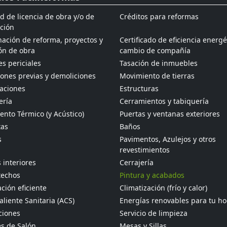
ud de licencia de obra y/o de
Créditos para reformas
ción
ación de reforma, proyectos y
Certificado de eficiencia energé
ón de obra
cambio de compañía
s periciales
Tasación de inmuebles
ones previas y demoliciones
Movimiento de tierras
aciones
Estructuras
ería
Cerramientos y tabiquería
ento Térmico (y Acústico)
Puertas y ventanas exteriores
tas
Baños
s
Pavimentos, Azulejos y otros
revestimientos
 interiores
Cerrajería
techos
Pintura y acabados
ción eficiente
Climatización (frío y calor)
liente Sanitaria (ACS)
Energías renovables para tu h
ciones
Servicio de limpieza
s de Salón
Mesas y Sillas