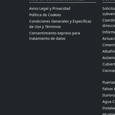
Aviso Legal y Privacidad
Solicit
subven
Política de Cookies
Coordin
Condiciones Generales y Específicas
direcci
de Uso y Términos
Informe
Consentimiento expreso para
tratamiento de datos
Actuaci
Ciment
Albañil
Aislami
Cubier
Cocina
Puertas
Falsos 
Ilumina
Agua Ca
Instala
Mueble