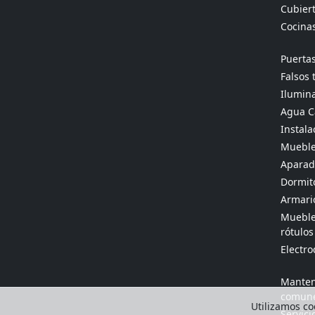
Cubier
Cocina
Puertas
Falsos 
Ilumina
Agua Ca
Instala
Mueble
Aparado
Dormit
Armario
Muebles
rótulos
Electr
Manten
comun
Utilizamos coo
Servici