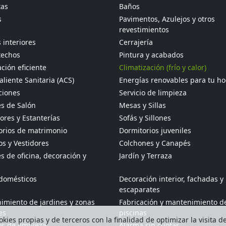
tas
Baños
s
Pavimentos, Azulejos y otros
revestimientos
 interiores
Cerrajería
techos
Pintura y acabados
ción eficiente
Climatización (frío y calor)
liente Sanitaria (ACS)
Energías renovables para tu h
ciones
Servicio de limpieza
s de Salón
Mesas y Sillas
res y Estanterías
Sofás y Sillones
orios de matrimonio
Dormitorios juveniles
s y Vestidores
Colchones y Canapés
 de oficina, decoración y
Jardín y Terraza
odomésticos
Decoración interior, fachadas y
escaparates
imiento de jardines y zonas
Fabricación y mantenimiento d
es
piscinas
kies propias y de terceros con la finalidad de optimizar la visita d
os de limpieza
Alarma sin cuotas