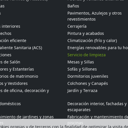
tas
Baños
s
Pavimentos, Azulejos y otros
revestimientos
 interiores
Cerrajería
techos
Pintura y acabados
ción eficiente
Climatización (frío y calor)
liente Sanitaria (ACS)
Energías renovables para tu h
ciones
Servicio de limpieza
s de Salón
Mesas y Sillas
res y Estanterías
Sofás y Sillones
orios de matrimonio
Dormitorios juveniles
s y Vestidores
Colchones y Canapés
 de oficina, decoración y
Jardín y Terraza
odomésticos
Decoración interior, fachadas y
escaparates
imiento de jardines y zonas
Fabricación y mantenimiento d
es
piscinas
kies propias y de terceros con la finalidad de optimizar la visita d