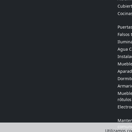
Cubier
Cocina
Puertas
Falsos 
Ilumina
Agua Ca
Instala
Mueble
Aparado
Dormit
Armario
Muebles
rótulos
Electr
Manten
comun
Utilizamos coo