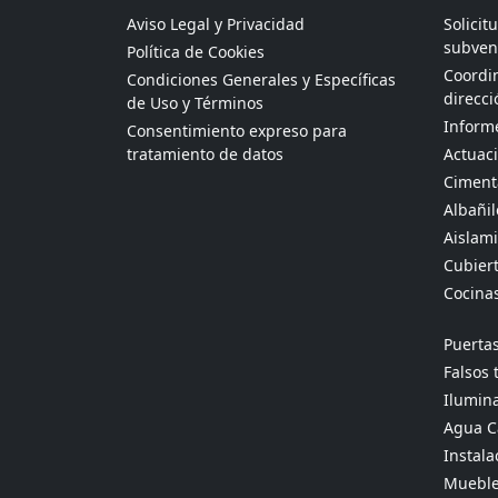
Aviso Legal y Privacidad
Solicit
subven
Política de Cookies
Coordin
Condiciones Generales y Específicas
direcci
de Uso y Términos
Informe
Consentimiento expreso para
tratamiento de datos
Actuaci
Ciment
Albañil
Aislami
Cubier
Cocina
Puertas
Falsos 
Ilumina
Agua Ca
Instala
Mueble