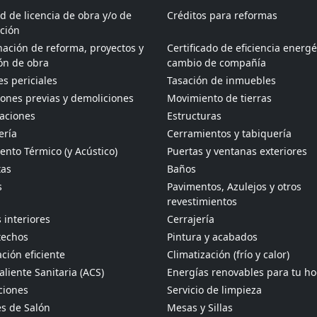
ud de licencia de obra y/o de
Créditos para reformas
ción
ación de reforma, proyectos y
Certificado de eficiencia energé
ón de obra
cambio de compañía
s periciales
Tasación de inmuebles
ones previas y demoliciones
Movimiento de tierras
aciones
Estructuras
ería
Cerramientos y tabiquería
ento Térmico (y Acústico)
Puertas y ventanas exteriores
tas
Baños
s
Pavimentos, Azulejos y otros
revestimientos
 interiores
Cerrajería
techos
Pintura y acabados
ción eficiente
Climatización (frío y calor)
liente Sanitaria (ACS)
Energías renovables para tu h
ciones
Servicio de limpieza
s de Salón
Mesas y Sillas