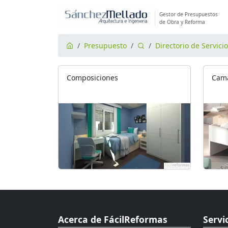
Gestor de Presupuestos
de Obra y Reforma
Presupuesto
Directorio de Servici
Composiciones
Cama
Acerca de FácilReformas
Servi