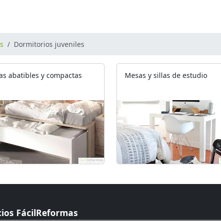
os
Dormitorios juveniles
s abatibles y compactas
Mesas y sillas de estudio
cios FácilReformas