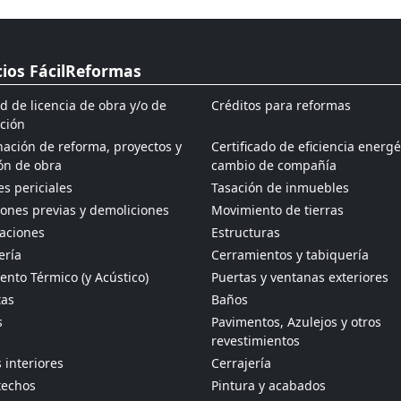
cios FácilReformas
ud de licencia de obra y/o de
Créditos para reformas
ción
ación de reforma, proyectos y
Certificado de eficiencia energé
ón de obra
cambio de compañía
s periciales
Tasación de inmuebles
ones previas y demoliciones
Movimiento de tierras
aciones
Estructuras
ería
Cerramientos y tabiquería
ento Térmico (y Acústico)
Puertas y ventanas exteriores
tas
Baños
s
Pavimentos, Azulejos y otros
revestimientos
 interiores
Cerrajería
techos
Pintura y acabados