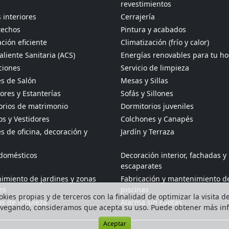
revestimientos
 interiores
Cerrajería
techos
Pintura y acabados
ción eficiente
Climatización (frío y calor)
liente Sanitaria (ACS)
Energías renovables para tu h
ciones
Servicio de limpieza
s de Salón
Mesas y Sillas
res y Estanterías
Sofás y Sillones
orios de matrimonio
Dormitorios juveniles
s y Vestidores
Colchones y Canapés
 de oficina, decoración y
Jardín y Terraza
odomésticos
Decoración interior, fachadas y
escaparates
imiento de jardines y zonas
Fabricación y mantenimiento d
es
piscinas
kies propias y de terceros con la finalidad de optimizar la visita d
os de limpieza
Alarma sin cuotas
avegando, consideramos que acepta su uso. Puede obtener más i
Aceptar