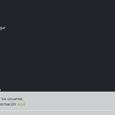
ogar
e
e los usuarios.
nformación
aquí