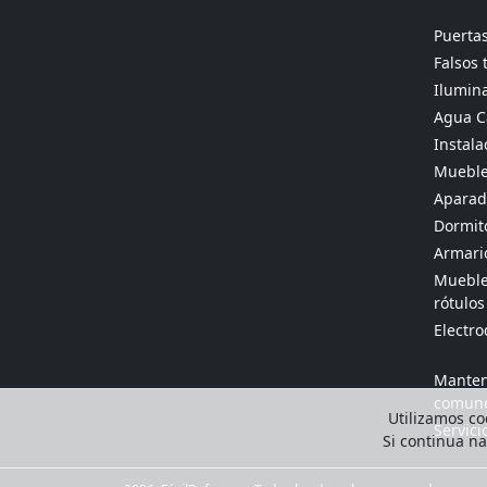
Puertas
Falsos 
Ilumina
Agua Ca
Instala
Mueble
Aparado
Dormit
Armario
Muebles
rótulos
Electr
Manten
comun
Utilizamos coo
Servici
Si continua n