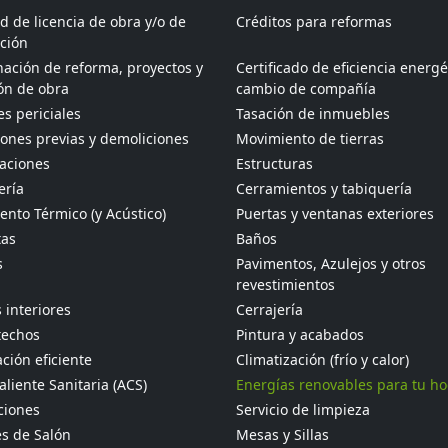
ud de licencia de obra y/o de
Créditos para reformas
ción
ación de reforma, proyectos y
Certificado de eficiencia energé
ón de obra
cambio de compañía
s periciales
Tasación de inmuebles
ones previas y demoliciones
Movimiento de tierras
aciones
Estructuras
ería
Cerramientos y tabiquería
ento Térmico (y Acústico)
Puertas y ventanas exteriores
tas
Baños
s
Pavimentos, Azulejos y otros
revestimientos
 interiores
Cerrajería
techos
Pintura y acabados
ción eficiente
Climatización (frío y calor)
liente Sanitaria (ACS)
Energías renovables para tu h
ciones
Servicio de limpieza
s de Salón
Mesas y Sillas