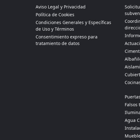
Aviso Legal y Privacidad
Solicit
subven
Política de Cookies
Coordin
Condiciones Generales y Específicas
direcci
de Uso y Términos
Informe
Consentimiento expreso para
tratamiento de datos
Actuaci
Ciment
Albañil
Aislami
Cubier
Cocina
Puertas
Falsos 
Ilumina
Agua Ca
Instala
Mueble