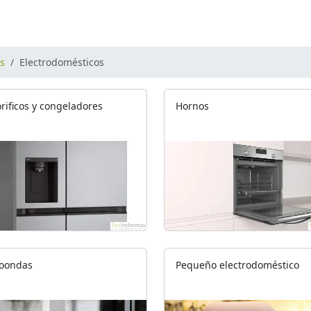
os
Electrodomésticos
orificos y congeladores
Hornos
oondas
Pequeño electrodoméstico