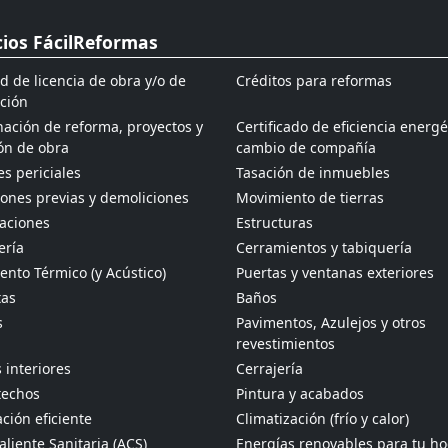
cios FácilReformas
ud de licencia de obra y/o de
Créditos para reformas
ción
ación de reforma, proyectos y
Certificado de eficiencia energé
ón de obra
cambio de compañía
s periciales
Tasación de inmuebles
ones previas y demoliciones
Movimiento de tierras
aciones
Estructuras
ería
Cerramientos y tabiquería
ento Térmico (y Acústico)
Puertas y ventanas exteriores
tas
Baños
s
Pavimentos, Azulejos y otros
revestimientos
 interiores
Cerrajería
techos
Pintura y acabados
ción eficiente
Climatización (frío y calor)
liente Sanitaria (ACS)
Energías renovables para tu h