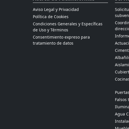
Aviso Legal y Privacidad
Solicit
subven
Política de Cookies
Coordin
Condiciones Generales y Específicas
direcci
de Uso y Términos
Informe
Consentimiento expreso para
tratamiento de datos
Actuaci
Ciment
Albañil
Aislami
Cubier
Cocina
Puertas
Falsos 
Ilumina
Agua Ca
Instala
Mueble