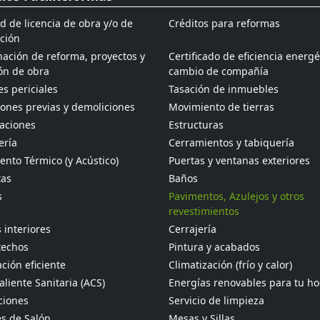
ud de licencia de obra y/o de
Créditos para reformas
ción
ación de reforma, proyectos y
Certificado de eficiencia energé
ón de obra
cambio de compañía
s periciales
Tasación de inmuebles
ones previas y demoliciones
Movimiento de tierras
aciones
Estructuras
ería
Cerramientos y tabiquería
ento Térmico (y Acústico)
Puertas y ventanas exteriores
tas
Baños
s
Pavimentos, Azulejos y otros
revestimientos
 interiores
Cerrajería
techos
Pintura y acabados
ción eficiente
Climatización (frío y calor)
liente Sanitaria (ACS)
Energías renovables para tu h
ciones
Servicio de limpieza
s de Salón
Mesas y Sillas