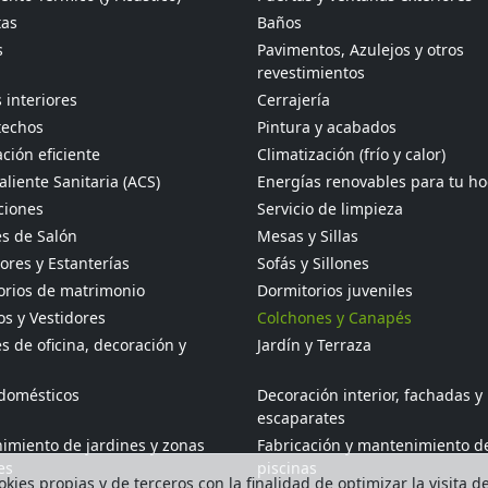
tas
Baños
s
Pavimentos, Azulejos y otros
revestimientos
 interiores
Cerrajería
techos
Pintura y acabados
ción eficiente
Climatización (frío y calor)
liente Sanitaria (ACS)
Energías renovables para tu h
ciones
Servicio de limpieza
s de Salón
Mesas y Sillas
res y Estanterías
Sofás y Sillones
orios de matrimonio
Dormitorios juveniles
s y Vestidores
Colchones y Canapés
 de oficina, decoración y
Jardín y Terraza
odomésticos
Decoración interior, fachadas y
escaparates
imiento de jardines y zonas
Fabricación y mantenimiento d
es
piscinas
kies propias y de terceros con la finalidad de optimizar la visita d