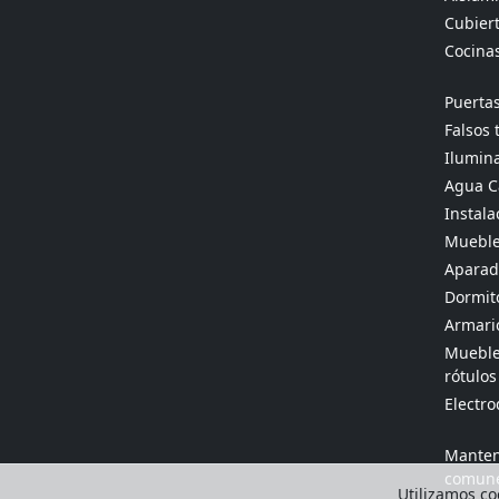
Cubier
Cocina
Puertas
Falsos 
Ilumina
Agua Ca
Instala
Mueble
Aparado
Dormit
Armario
Muebles
rótulos
Electr
Manten
comun
Utilizamos coo