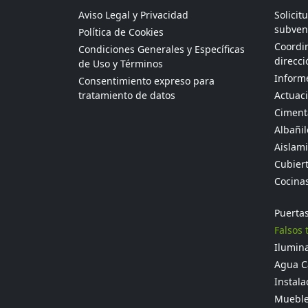
Aviso Legal y Privacidad
Solicit
subven
Política de Cookies
Coordin
Condiciones Generales y Específicas
direcci
de Uso y Términos
Informe
Consentimiento expreso para
tratamiento de datos
Actuaci
Ciment
Albañil
Aislami
Cubier
Cocina
Puertas
Falsos 
Ilumina
Agua Ca
Instala
Mueble