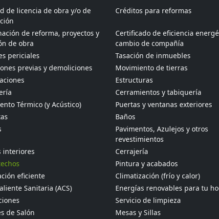
ud de licencia de obra y/o de
Créditos para reformas
ción
ación de reforma, proyectos y
Certificado de eficiencia energé
ón de obra
cambio de compañía
s periciales
Tasación de inmuebles
ones previas y demoliciones
Movimiento de tierras
aciones
Estructuras
ería
Cerramientos y tabiquería
ento Térmico (y Acústico)
Puertas y ventanas exteriores
tas
Baños
s
Pavimentos, Azulejos y otros
revestimientos
 interiores
Cerrajería
techos
Pintura y acabados
ción eficiente
Climatización (frío y calor)
liente Sanitaria (ACS)
Energías renovables para tu h
ciones
Servicio de limpieza
s de Salón
Mesas y Sillas