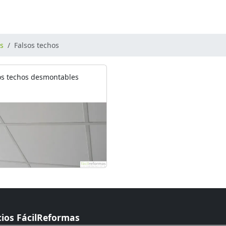
os
Falsos techos
os techos desmontables
cios FácilReformas