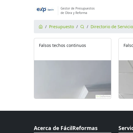
Gestor de Presupuestos
de Obra y Reforma
Presupuesto
Directorio de Servici
Falsos techos continuos
Fals
Acerca de FácilReformas
Servi