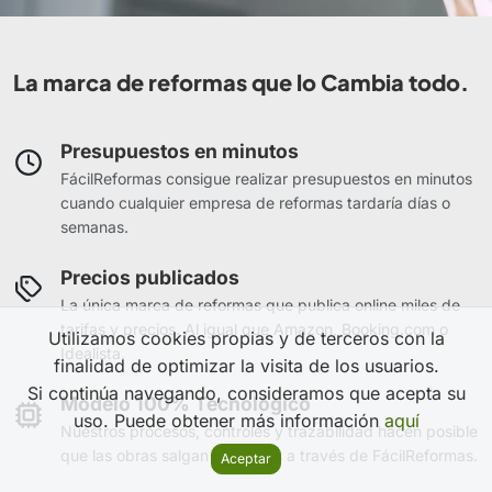
La marca de reformas que lo Cambia todo.
Presupuestos en minutos
FácilReformas consigue realizar presupuestos en minutos
cuando cualquier empresa de reformas tardaría días o
semanas.
Precios publicados
La única marca de reformas que publica online miles de
tarifas y precios. Al igual que Amazon, Booking.com o
Utilizamos cookies propias y de terceros con la
Idealista.
finalidad de optimizar la visita de los usuarios.
Si continúa navegando, consideramos que acepta su
Modelo 100% Tecnológico
uso. Puede obtener más información
aquí
Nuestros procesos, controles y trazabilidad hacen posible
que las obras salgan perfectas a través de FácilReformas.
Aceptar