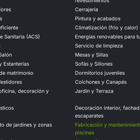
revestimientos
iores
Cerrajería
s
Pintura y acabados
ficiente
Climatización (frío y calor)
e Sanitaria (ACS)
Energías renovables para t
s
Servicio de limpieza
Salón
Mesas y Sillas
 Estanterías
Sofás y Sillones
 de matrimonio
Dormitorios juveniles
estidores
Colchones y Canapés
ficina, decoración y
Jardín y Terraza
sticos
Decoración interior, fachad
escaparates
o de jardines y zonas
Fabricación y mantenimien
piscinas