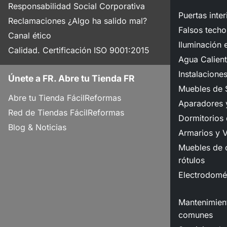
Responsabilidad Social Corporativa
Puertas inter
Reclamaciones ¿Algo ha salido mal?
Falsos techo
Canal ético
Iluminación e
Calidad. Certificación ISO 9001:2015
Agua Calient
Instalacione
Únete a FR. Abre tu Tienda FR
Muebles de 
Abre tu Tienda FácilReformas
Aparadores y
Red de Tiendas FácilReformas
Dormitorios
Blog & Noticias
Armarios y V
Muebles de o
rótulos
Electrodomé
Mantenimient
comunes