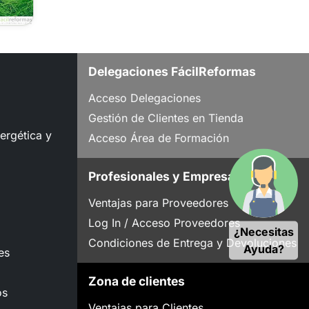
Delegaciones FácilReformas
Acceso Delegaciones
Gestión de Clientes en Tienda
nergética y
Acceso Área de Formación
Profesionales y Empresas
Ventajas para Proveedores
Log In / Acceso Proveedores
¿Necesitas
Condiciones de Entrega y Devoluciones
Ayuda?
es
Zona de clientes
os
Ventajas para Clientes