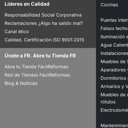
Líderes en Calidad
Cocinas
Responsabilidad Social Corporativa
Puertas inter
Reclamaciones ¿Algo ha salido mal?
Falsos techo
Canal ético
Iluminación e
Calidad. Certificación ISO 9001:2015
Agua Calient
Instalacione
Únete a FR. Abre tu Tienda FR
Muebles de 
Abre tu Tienda FácilReformas
Aparadores y
Red de Tiendas FácilReformas
Dormitorios
Blog & Noticias
Armarios y V
Muebles de o
rótulos
Electrodomé
Mantenimient