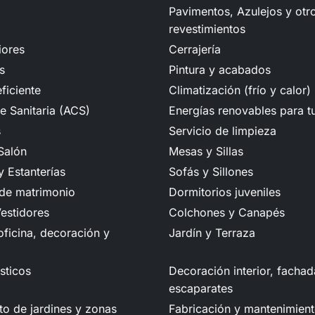
Pavimentos, Azulejos y otr
revestimientos
iores
Cerrajería
s
Pintura y acabados
ficiente
Climatización (frío y calor)
e Sanitaria (ACS)
Energías renovables para t
s
Servicio de limpieza
Salón
Mesas y Sillas
 Estanterías
Sofás y Sillones
 de matrimonio
Dormitorios juveniles
estidores
Colchones y Canapés
ficina, decoración y
Jardín y Terraza
sticos
Decoración interior, fachad
escaparates
o de jardines y zonas
Fabricación y mantenimien