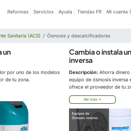
Reformas
Servicios
Ayuda
Tiendas FR
Mi cuenta
(
te Sanitaria (ACS)
Ósmosis y descalcificadores
a un
Cambia o instala u
inversa
ador por uno de los modelos
Descripción:
Ahorra dinero 
or de tu zona.
equipo de ósmosis inversa e
ofrece el proveedor de tu z
Ver más