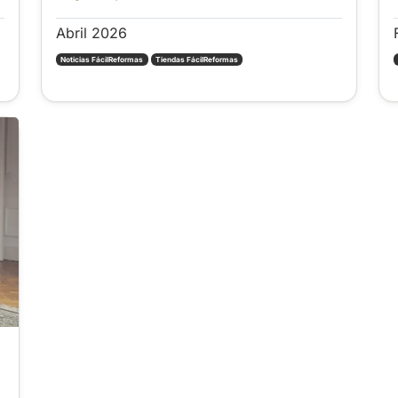
en Cáceres capital.
Abril 2026
Noticias FácilReformas
Tiendas FácilReformas