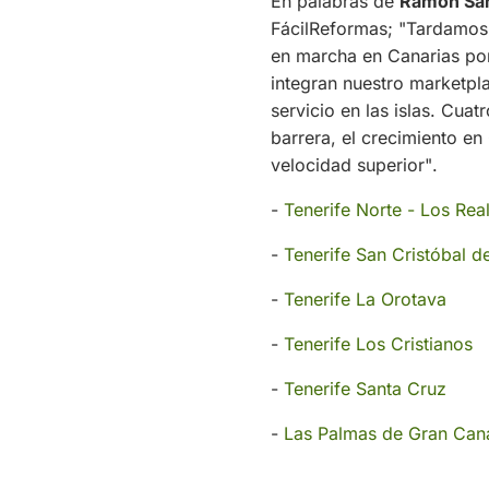
En palabras de
Ramón Sá
FácilReformas;
"Tardamos 
en marcha en Canarias po
integran nuestro marketpl
servicio en las islas. Cua
barrera, el crecimiento e
velocidad superior"
.
-
Tenerife Norte - Los Rea
-
Tenerife San Cristóbal d
-
Tenerife La Orotava
-
Tenerife Los Cristianos
-
Tenerife Santa Cruz
-
Las Palmas de Gran Can