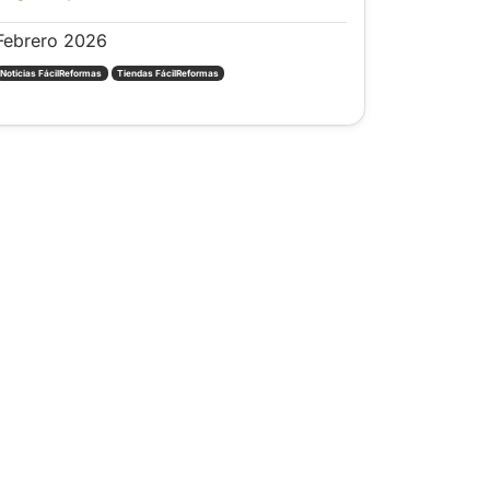
Febrero 2026
Noticias FácilReformas
Tiendas FácilReformas