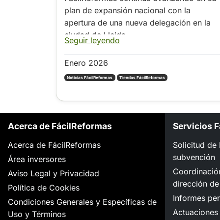
plan de expansión nacional con la
apertura de una nueva delegación en la
ciudad de Lleida.
Seguir leyendo
Enero 2026
Noticias FácilReformas
Tiendas FácilReformas
Acerca de FácilReformas
Servicios 
Acerca de FácilReformas
Solicitud de
subvención
Área inversores
Coordinació
Aviso Legal y Privacidad
dirección de
Política de Cookies
Informes per
Condiciones Generales y Específicas de
Actuaciones 
Uso y Términos