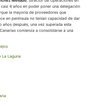
nchez Mellado
, director de Operaciones en
casi 4 años en poder poner una delegación
rque la mayoría de proveedores que
ace en península no tenían capacidad de dar
tro años después, una vez superada esta
n Canarias comienza a consolidarse a una
lejos
e La Laguna
aria