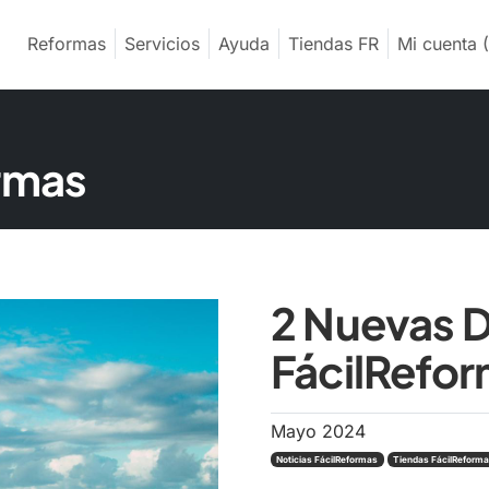
Reformas
Servicios
Ayuda
Tiendas FR
Mi cuenta
(
ormas
2 Nuevas 
FácilRefor
Mayo 2024
Noticias FácilReformas
Tiendas FácilReform