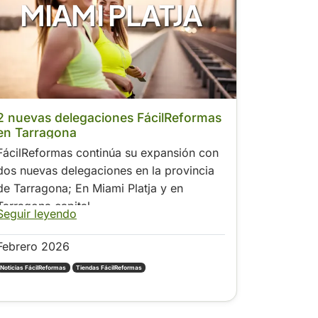
MIAMI PLATJA
2 nuevas delegaciones FácilReformas
en Tarragona
FácilReformas continúa su expansión con
dos nuevas delegaciones en la provincia
de Tarragona; En Miami Platja y en
Tarragona capital.
Seguir leyendo
Febrero 2026
Noticias FácilReformas
Tiendas FácilReformas