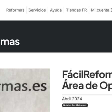
Reformas
Servicios
Ayuda
Tiendas FR
Mi cuenta
(
ormas
FácilRefor
Área de O
Abril 2024
Noticias FácilReformas