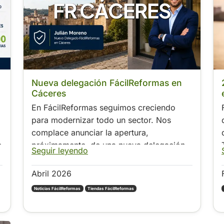
FR CÁCERES
Nueva delegación FácilReformas en
Cáceres
En FácilReformas seguimos creciendo
para modernizar todo un sector. Nos
complace anunciar la apertura,
e
próximamente, de una nueva delegación
Seguir leyendo
en Cáceres capital.
Abril 2026
Noticias FácilReformas
Tiendas FácilReformas