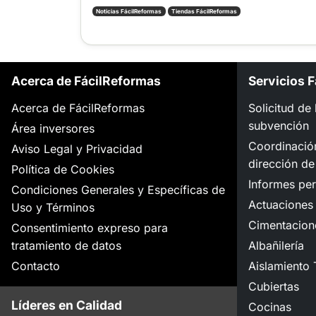
Noticias FácilReformas
Tiendas FácilReformas
Acerca de FácilReformas
Servicios 
Acerca de FácilReformas
Solicitud de
subvención
Área inversores
Coordinació
Aviso Legal y Privacidad
dirección de
Política de Cookies
Informes per
Condiciones Generales y Específicas de
Actuaciones 
Uso y Términos
Cimentacion
Consentimiento expreso para
tratamiento de datos
Albañilería
Contacto
Aislamiento 
Cubiertas
Líderes en Calidad
Cocinas