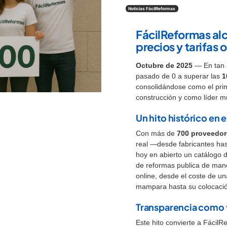
Noticias FácilReformas
FácilReformas alc
precios y tarifas 
Octubre de 2025
— En tan s
pasado de 0 a superar las
1
consolidándose como el prim
construcción y como líder m
Un hito histórico en e
Con más de
700 proveedor
real —desde fabricantes has
hoy en abierto un catálogo 
de reformas publica de man
online, desde el coste de u
mampara hasta su colocaci
Transparencia como 
Este hito convierte a Fácil