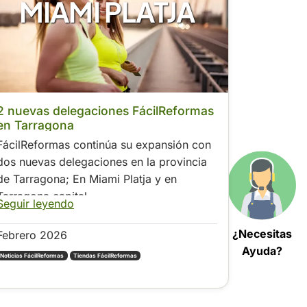
MIAMI PLATJA
2 nuevas delegaciones FácilReformas
en Tarragona
FácilReformas continúa su expansión con
dos nuevas delegaciones en la provincia
de Tarragona; En Miami Platja y en
Tarragona capital.
Seguir leyendo
¿Necesitas
Febrero 2026
Ayuda?
Noticias FácilReformas
Tiendas FácilReformas