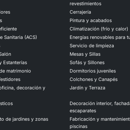
revestimientos
iores
Cerrajería
s
Pintura y acabados
ficiente
Climatización (frío y calor)
e Sanitaria (ACS)
Energías renovables para t
s
Servicio de limpieza
Salón
Mesas y Sillas
 Estanterías
Sofás y Sillones
 de matrimonio
Dormitorios juveniles
estidores
Colchones y Canapés
ficina, decoración y
Jardín y Terraza
sticos
Decoración interior, fachad
escaparates
o de jardines y zonas
Fabricación y mantenimien
piscinas