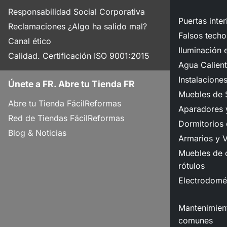
Responsabilidad Social Corporativa
Puertas inter
Reclamaciones ¿Algo ha salido mal?
Falsos techo
Canal ético
Iluminación e
Calidad. Certificación ISO 9001:2015
Agua Calient
Instalacione
Únete a FR. Abre tu Tienda FR
Muebles de 
Abre tu Tienda FácilReformas
Aparadores y
Red de Tiendas FácilReformas
Dormitorios
Blog & Noticias
Armarios y V
Muebles de o
rótulos
Electrodomé
Mantenimient
comunes