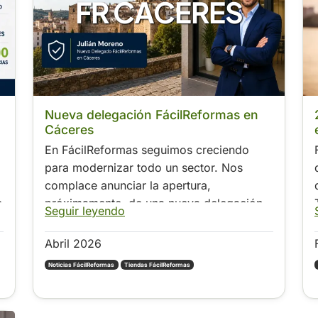
FR CÁCERES
Nueva delegación FácilReformas en
Cáceres
En FácilReformas seguimos creciendo
para modernizar todo un sector. Nos
complace anunciar la apertura,
e
próximamente, de una nueva delegación
Seguir leyendo
en Cáceres capital.
Abril 2026
Noticias FácilReformas
Tiendas FácilReformas