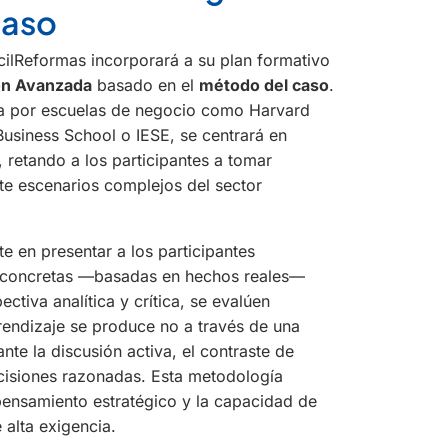
caso
cilReformas incorporará a su plan formativo
ón Avanzada
basado en el
método del caso
.
ada por escuelas de negocio como
Harvard
usiness School
o
IESE
, se centrará en
, retando a los participantes a tomar
nte escenarios complejos del sector
e en presentar a los participantes
s concretas —basadas en hechos reales—
ctiva analítica y crítica, se evalúen
rendizaje se produce no a través de una
nte la discusión activa, el contraste de
cisiones razonadas. Esta metodología
pensamiento estratégico y la capacidad de
 alta exigencia.