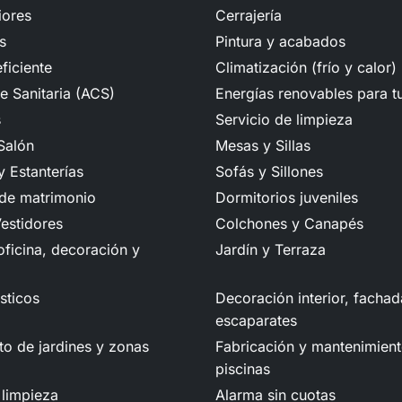
iores
Cerrajería
s
Pintura y acabados
ficiente
Climatización (frío y calor)
e Sanitaria (ACS)
Energías renovables para t
s
Servicio de limpieza
Salón
Mesas y Sillas
 Estanterías
Sofás y Sillones
 de matrimonio
Dormitorios juveniles
estidores
Colchones y Canapés
ficina, decoración y
Jardín y Terraza
sticos
Decoración interior, fachad
escaparates
o de jardines y zonas
Fabricación y mantenimien
piscinas
 limpieza
Alarma sin cuotas