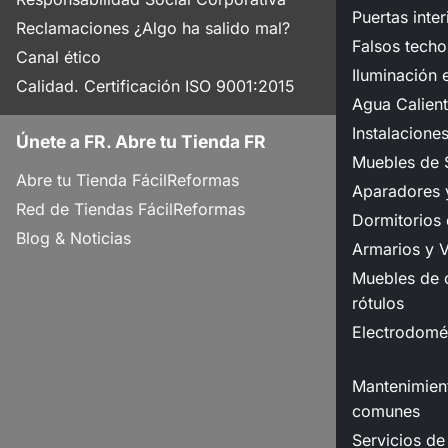
Puertas inter
Reclamaciones ¿Algo ha salido mal?
Falsos techo
Canal ético
Iluminación e
Calidad. Certificación ISO 9001:2015
Agua Calient
Instalacione
Únete a FR. Abre tu Tienda FR
Muebles de 
Abre tu Tienda FácilReformas
Aparadores y
Red de Tiendas FácilReformas
Dormitorios
Blog & Noticias
Armarios y V
Muebles de o
rótulos
Electrodomé
Mantenimient
comunes
Servicios de