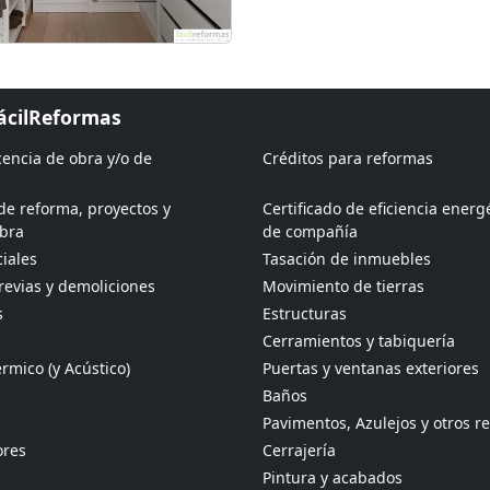
FácilReformas
icencia de obra y/o de
Créditos para reformas
de reforma, proyectos y
Certificado de eficiencia energ
obra
de compañía
iales
Tasación de inmuebles
revias y demoliciones
Movimiento de tierras
s
Estructuras
Cerramientos y tabiquería
rmico (y Acústico)
Puertas y ventanas exteriores
Baños
Pavimentos, Azulejos y otros r
ores
Cerrajería
Pintura y acabados