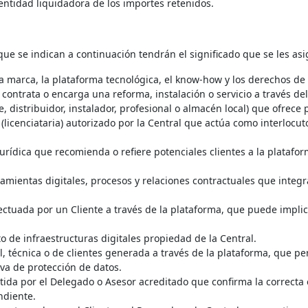
ntidad liquidadora de los importes retenidos.
 que se indican a continuación tendrán el significado que se les a
 la marca, la plataforma tecnológica, el know-how y los derechos de
, contrata o encarga una reforma, instalación o servicio a través de
, distribuidor, instalador, profesional o almacén local) que ofrece 
licenciataria) autorizado por la Central que actúa como interlocutor
jurídica que recomienda o refiere potenciales clientes a la platafo
mientas digitales, procesos y relaciones contractuales que integra
ectuada por un Cliente a través de la plataforma, que puede impli
to de infraestructuras digitales propiedad de la Central.
 técnica o de clientes generada a través de la plataforma, que per
va de protección de datos.
tida por el Delegado o Asesor acreditado que confirma la correcta 
ndiente.