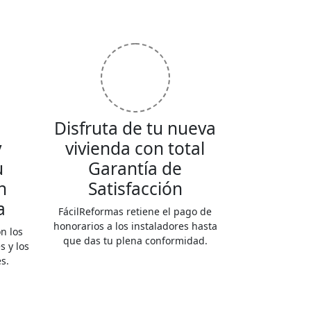
Disfruta de tu nueva
y
vivienda con total
u
Garantía de
n
Satisfacción
a
FácilReformas retiene el pago de
honorarios a los instaladores hasta
n los
que das tu plena conformidad.
 y los
s.