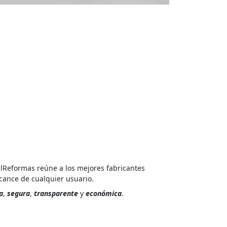
.
cilReformas reúne a los mejores fabricantes
lcance de cualquier usuario.
a
,
segura
,
transparente
y
económica
.