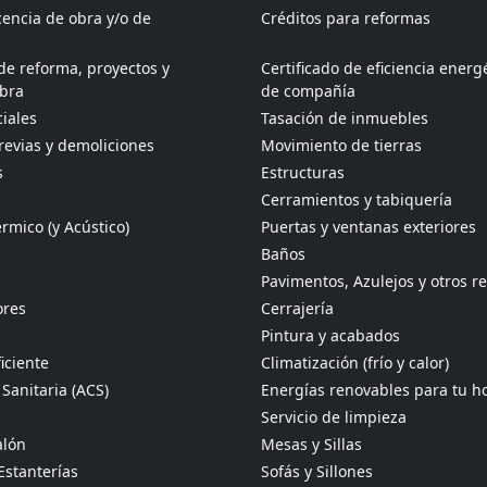
icencia de obra y/o de
Créditos para reformas
de reforma, proyectos y
Certificado de eficiencia energ
obra
de compañía
iales
Tasación de inmuebles
revias y demoliciones
Movimiento de tierras
s
Estructuras
Cerramientos y tabiquería
rmico (y Acústico)
Puertas y ventanas exteriores
Baños
Pavimentos, Azulejos y otros r
ores
Cerrajería
Pintura y acabados
iciente
Climatización (frío y calor)
Sanitaria (ACS)
Energías renovables para tu h
Servicio de limpieza
alón
Mesas y Sillas
Estanterías
Sofás y Sillones