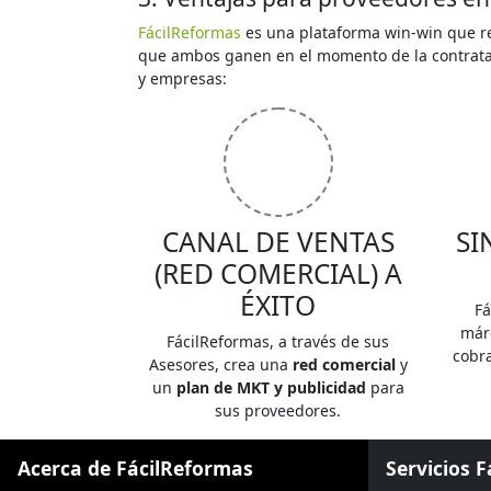
FácilReformas
es una plataforma win-win que re
que ambos ganen en el momento de la contrataci
y empresas:
CANAL DE VENTAS
SI
(RED COMERCIAL) A
ÉXITO
Fá
már
FácilReformas, a través de sus
cobra
Asesores, crea una
red comercial
y
un
plan de MKT y publicidad
para
sus proveedores.
Acerca de FácilReformas
Servicios 