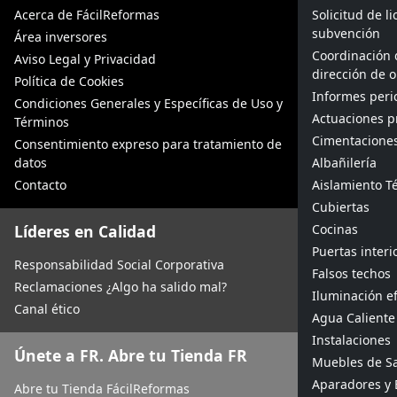
Acerca de FácilReformas
Solicitud de l
subvención
Área inversores
Coordinación 
Aviso Legal y Privacidad
dirección de 
Política de Cookies
Informes peric
Condiciones Generales y Específicas de Uso y
Actuaciones p
Términos
Cimentacione
Consentimiento expreso para tratamiento de
datos
Albañilería
Contacto
Aislamiento Té
Cubiertas
Líderes en Calidad
Cocinas
Puertas interi
Responsabilidad Social Corporativa
Falsos techos
Reclamaciones ¿Algo ha salido mal?
Iluminación ef
Canal ético
Agua Caliente 
Instalaciones
Únete a FR. Abre tu Tienda FR
Muebles de S
Aparadores y 
Abre tu Tienda FácilReformas