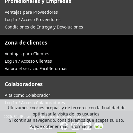
Profesionales y Empresas
Ventajas para Proveedores
Log In / Acceso Proveedores
Condiciones de Entrega y Devoluciones
Zona de clientes
Ventajas para Clientes
Log In / Acceso Clientes
Valora el servicio FácilReformas
Colaboradores
Alta como Colaborador
Log In / Acceso Colaboradores
Utilizamos cookies propias y de terceros con la finalidad de
optimizar la visita de los usuarios.
2026. FácilReformas. Todos los derechos reservados.
Si continua navegando, consideramos que acepta su uso.
Puede obtener más información
aquí
Síguenos: