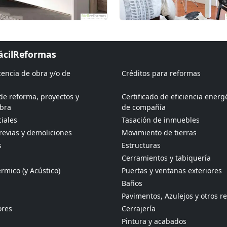
FácilReformas
icencia de obra y/o de
Créditos para reformas
de reforma, proyectos y
Certificado de eficiencia energ
obra
de compañía
iales
Tasación de inmuebles
revias y demoliciones
Movimiento de tierras
s
Estructuras
Cerramientos y tabiquería
rmico (y Acústico)
Puertas y ventanas exteriores
Baños
Pavimentos, Azulejos y otros r
ores
Cerrajería
Pintura y acabados