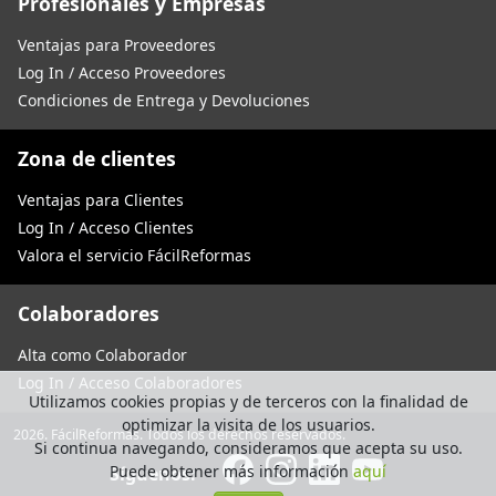
Profesionales y Empresas
Ventajas para Proveedores
Log In / Acceso Proveedores
Condiciones de Entrega y Devoluciones
Zona de clientes
Ventajas para Clientes
Log In / Acceso Clientes
Valora el servicio FácilReformas
Colaboradores
Alta como Colaborador
Log In / Acceso Colaboradores
Utilizamos cookies propias y de terceros con la finalidad de
optimizar la visita de los usuarios.
2026. FácilReformas. Todos los derechos reservados.
Si continua navegando, consideramos que acepta su uso.
Puede obtener más información
aquí
Síguenos: