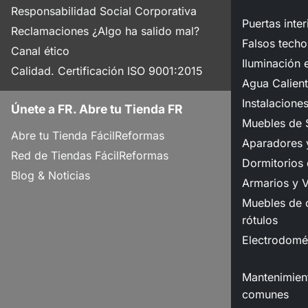
Responsabilidad Social Corporativa
Puertas inter
Reclamaciones ¿Algo ha salido mal?
Falsos techo
Canal ético
Iluminación e
Calidad. Certificación ISO 9001:2015
Agua Calient
Instalacione
Únete a FR. Abre tu Tienda FR
Muebles de 
Abre tu Tienda FácilReformas
Aparadores y
Red de Tiendas FácilReformas
Dormitorios
Blog & Noticias
Armarios y V
Muebles de o
rótulos
Electrodomé
Mantenimient
comunes