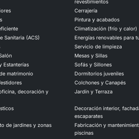
revestimientos
iores
Cerrajería
s
Pintura y acabados
ficiente
Climatización (frío y calor)
e Sanitaria (ACS)
Energías renovables para t
s
Servicio de limpieza
Salón
Mesas y Sillas
 Estanterías
Sofás y Sillones
 de matrimonio
Dormitorios juveniles
estidores
Colchones y Canapés
ficina, decoración y
Jardín y Terraza
sticos
Decoración interior, fachad
escaparates
o de jardines y zonas
Fabricación y mantenimien
piscinas