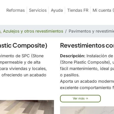
Reformas
Servicios
Ayuda
Tiendas FR
Mi cuenta
(
, Azulejos y otros revestimientos
Pavimentos y revestim
astic Composite)
Revestimientos co
avimento de SPC (Stone
Descripción:
Instalación de
impermeable y de alta
(Stone Plastic Composite), 
para viviendas y locales,
fácil mantenimiento, ideal 
d, ofreciendo un acabado
o pasillos.
Aporta un acabado moderno 
excelente comportamiento f
Ver más