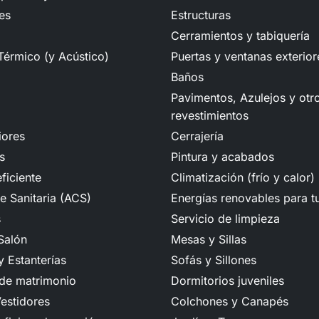
es
Estructuras
Cerramientos y tabiquería
Térmico (y Acústico)
Puertas y ventanas exterior
Baños
Pavimentos, Azulejos y otr
revestimientos
iores
Cerrajería
s
Pintura y acabados
ficiente
Climatización (frío y calor)
e Sanitaria (ACS)
Energías renovables para t
s
Servicio de limpieza
Salón
Mesas y Sillas
 Estanterías
Sofás y Sillones
 de matrimonio
Dormitorios juveniles
estidores
Colchones y Canapés