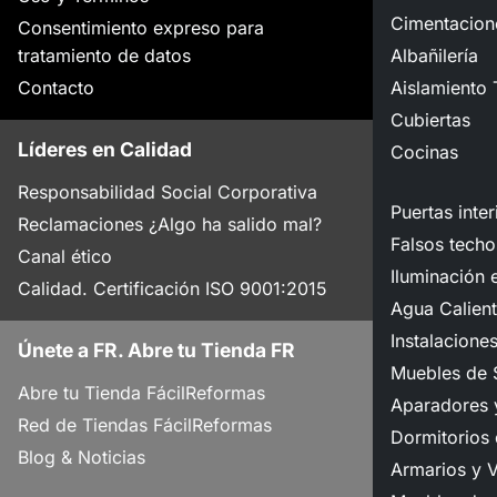
Cimentacion
Consentimiento expreso para
tratamiento de datos
Albañilería
Contacto
Aislamiento 
Cubiertas
Líderes en Calidad
Cocinas
Responsabilidad Social Corporativa
Puertas inter
Reclamaciones ¿Algo ha salido mal?
Falsos techo
Canal ético
Iluminación e
Calidad. Certificación ISO 9001:2015
Agua Calient
Instalacione
Únete a FR. Abre tu Tienda FR
Muebles de 
Abre tu Tienda FácilReformas
Aparadores y
Red de Tiendas FácilReformas
Dormitorios
Blog & Noticias
Armarios y V